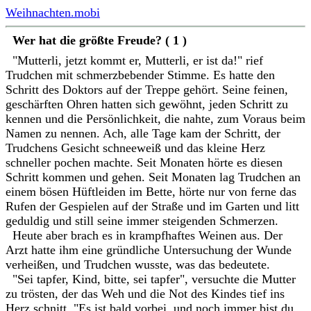
Weihnachten.mobi
Wer hat die größte Freude? ( 1 )
"Mutterli, jetzt kommt er, Mutterli, er ist da!" rief
Trudchen mit schmerzbebender Stimme. Es hatte den
Schritt des Doktors auf der Treppe gehört. Seine feinen,
geschärften Ohren hatten sich gewöhnt, jeden Schritt zu
kennen und die Persönlichkeit, die nahte, zum Voraus beim
Namen zu nennen. Ach, alle Tage kam der Schritt, der
Trudchens Gesicht schneeweiß und das kleine Herz
schneller pochen machte. Seit Monaten hörte es diesen
Schritt kommen und gehen. Seit Monaten lag Trudchen an
einem bösen Hüftleiden im Bette, hörte nur von ferne das
Rufen der Gespielen auf der Straße und im Garten und litt
geduldig und still seine immer steigenden Schmerzen.
Heute aber brach es in krampfhaftes Weinen aus. Der
Arzt hatte ihm eine gründliche Untersuchung der Wunde
verheißen, und Trudchen wusste, was das bedeutete.
"Sei tapfer, Kind, bitte, sei tapfer", versuchte die Mutter
zu trösten, der das Weh und die Not des Kindes tief ins
Herz schnitt. "Es ist bald vorbei, und noch immer bist du