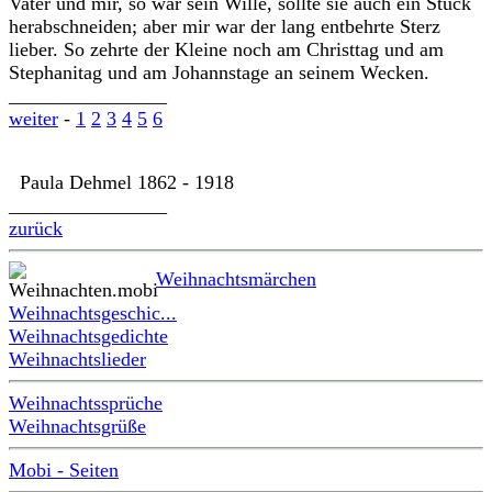
Vater und mir, so war sein Wille, sollte sie auch ein Stück
herabschneiden; aber mir war der lang entbehrte Sterz
lieber. So zehrte der Kleine noch am Christtag und am
Stephanitag und am Johannstage an seinem Wecken.
________________
weiter
-
1
2
3
4
5
6
Paula Dehmel 1862 - 1918
________________
zurück
Weihnachtsmärchen
Weihnachtsgeschic...
Weihnachtsgedichte
Weihnachtslieder
Weihnachtssprüche
Weihnachtsgrüße
Mobi - Seiten