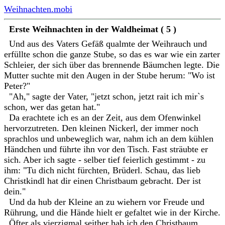
Weihnachten.mobi
Erste Weihnachten in der Waldheimat ( 5 )
Und aus des Vaters Gefäß qualmte der Weihrauch und
erfüllte schon die ganze Stube, so das es war wie ein zarter
Schleier, der sich über das brennende Bäumchen legte. Die
Mutter suchte mit den Augen in der Stube herum: "Wo ist
Peter?"
"Ah," sagte der Vater, "jetzt schon, jetzt rait ich mir`s
schon, wer das getan hat."
Da erachtete ich es an der Zeit, aus dem Ofenwinkel
hervorzutreten. Den kleinen Nickerl, der immer noch
sprachlos und unbeweglich war, nahm ich an dem kühlen
Händchen und führte ihn vor den Tisch. Fast sträubte er
sich. Aber ich sagte - selber tief feierlich gestimmt - zu
ihm: "Tu dich nicht fürchten, Brüderl. Schau, das lieb
Christkindl hat dir einen Christbaum gebracht. Der ist
dein."
Und da hub der Kleine an zu wiehern vor Freude und
Rührung, und die Hände hielt er gefaltet wie in der Kirche.
Öfter als vierzigmal seither hab ich den Christbaum