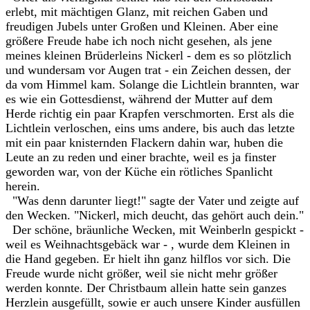
erlebt, mit mächtigen Glanz, mit reichen Gaben und
freudigen Jubels unter Großen und Kleinen. Aber eine
größere Freude habe ich noch nicht gesehen, als jene
meines kleinen Brüderleins Nickerl - dem es so plötzlich
und wundersam vor Augen trat - ein Zeichen dessen, der
da vom Himmel kam. Solange die Lichtlein brannten, war
es wie ein Gottesdienst, während der Mutter auf dem
Herde richtig ein paar Krapfen verschmorten. Erst als die
Lichtlein verloschen, eins ums andere, bis auch das letzte
mit ein paar knisternden Flackern dahin war, huben die
Leute an zu reden und einer brachte, weil es ja finster
geworden war, von der Küche ein rötliches Spanlicht
herein.
"Was denn darunter liegt!" sagte der Vater und zeigte auf
den Wecken. "Nickerl, mich deucht, das gehört auch dein."
Der schöne, bräunliche Wecken, mit Weinberln gespickt -
weil es Weihnachtsgebäck war - , wurde dem Kleinen in
die Hand gegeben. Er hielt ihn ganz hilflos vor sich. Die
Freude wurde nicht größer, weil sie nicht mehr größer
werden konnte. Der Christbaum allein hatte sein ganzes
Herzlein ausgefüllt, sowie er auch unsere Kinder ausfüllen