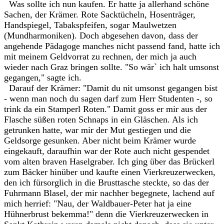
Was sollte ich nun kaufen. Er hatte ja allerhand schöne
Sachen, der Krämer. Rote Sacktücheln, Hosenträger,
Handspiegel, Tabakspfeifen, sogar Maulwetzen
(Mundharmoniken). Doch abgesehen davon, dass der
angehende Pädagoge manches nicht passend fand, hatte ich
mit meinem Geldvorrat zu rechnen, der mich ja auch
wieder nach Graz bringen sollte. "So wär` ich halt umsonst
gegangen," sagte ich.
Darauf der Krämer: "Damit du nit umsonst gegangen bist
- wenn man noch du sagen darf zum Herr Studenten -, so
trink da ein Stamperl Roten." Damit goss er mir aus der
Flasche süßen roten Schnaps in ein Gläschen. Als ich
getrunken hatte, war mir der Mut gestiegen und die
Geldsorge gesunken. Aber nicht beim Krämer wurde
eingekauft, daraufhin war der Rote auch nicht gespendet
vom alten braven Haselgraber. Ich ging über das Brückerl
zum Bäcker hinüber und kaufte einen Vierkreuzerwecken,
den ich fürsorglich in die Brusttasche steckte, so das der
Fuhrmann Blasel, der mir nachher begegnete, lachend auf
mich herrief: "Nau, der Waldbauer-Peter hat ja eine
Hühnerbrust bekemma!" denn die Vierkreuzerwecken in