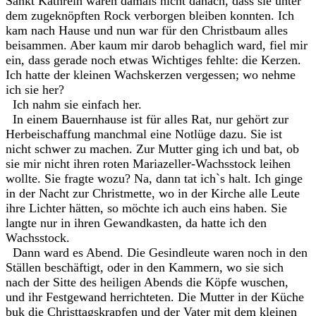
Sankt Kathrein waren damals nicht danach, dass sie unter
dem zugeknöpften Rock verborgen bleiben konnten. Ich
kam nach Hause und nun war für den Christbaum alles
beisammen. Aber kaum mir darob behaglich ward, fiel mir
ein, dass gerade noch etwas Wichtiges fehlte: die Kerzen.
Ich hatte der kleinen Wachskerzen vergessen; wo nehme
ich sie her?
Ich nahm sie einfach her.
In einem Bauernhause ist für alles Rat, nur gehört zur
Herbeischaffung manchmal eine Notlüge dazu. Sie ist
nicht schwer zu machen. Zur Mutter ging ich und bat, ob
sie mir nicht ihren roten Mariazeller-Wachsstock leihen
wollte. Sie fragte wozu? Na, dann tat ich`s halt. Ich ginge
in der Nacht zur Christmette, wo in der Kirche alle Leute
ihre Lichter hätten, so möchte ich auch eins haben. Sie
langte nur in ihren Gewandkasten, da hatte ich den
Wachsstock.
Dann ward es Abend. Die Gesindleute waren noch in den
Ställen beschäftigt, oder in den Kammern, wo sie sich
nach der Sitte des heiligen Abends die Köpfe wuschen,
und ihr Festgewand herrichteten. Die Mutter in der Küche
buk die Christtagskrapfen und der Vater mit dem kleinen