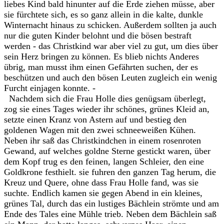
liebes Kind bald hinunter auf die Erde ziehen müsse, aber
sie fürchtete sich, es so ganz allein in die kalte, dunkle
Winternacht hinaus zu schicken. Außerdem sollten ja auch
nur die guten Kinder belohnt und die bösen bestraft
werden - das Christkind war aber viel zu gut, um dies über
sein Herz bringen zu können. Es blieb nichts Anderes
übrig, man musst ihm einen Gefährten suchen, der es
beschützen und auch den bösen Leuten zugleich ein wenig
Furcht einjagen konnte. -
Nachdem sich die Frau Holle dies genügsam überlegt,
zog sie eines Tages wieder ihr schönes, grünes Kleid an,
setzte einen Kranz von Astern auf und bestieg den
goldenen Wagen mit den zwei schneeweißen Kühen.
Neben ihr saß das Christkindchen in einem rosenroten
Gewand, auf welches goldne Sterne gestickt waren, über
dem Kopf trug es den feinen, langen Schleier, den eine
Goldkrone festhielt. sie fuhren den ganzen Tag herum, die
Kreuz und Quere, ohne dass Frau Holle fand, was sie
suchte. Endlich kamen sie gegen Abend in ein kleines,
grünes Tal, durch das ein lustiges Bächlein strömte und am
Ende des Tales eine Mühle trieb. Neben dem Bächlein saß