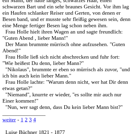
ein Mann, der hatte langes, schwarzes Haar, einen
schwarzen Bart und ein sehr braunes Gesicht. Vor ihm lag
ein Haufen schlanker Reiser und Gerten, von denen er
Besen band, und er musste sehr fleißig gewesen sein, denn
eine Menge fertiger Besen lag schon neben ihm.
Frau Holle hielt ihren Wagen an und sagte freundlich:
"Guten Abend , lieber Mann!"
Der Mann brummte mürrisch ohne aufzusehen. "Guten
Abend!"
Frau Holle ließ sich nicht abschrecken und fuhr fort:
"Wie heißest Du denn, lieber Mann?"
"Nikolaus", brummte er eben so mürrisch als zuvor, "und
ich bin auch kein lieber Mann."
Frau Holle lachte: "Warum denn nicht, wer hat Dir denn
etwas getan?"
"Niemand", knurrte er wieder, "es sollte mir auch nur
Einer kommen!"
"Nun, wer sagt denn, dass Du kein lieber Mann bist?"
________________
weiter
-
1
2
3
4
Luise Büchner 1821 - 1877