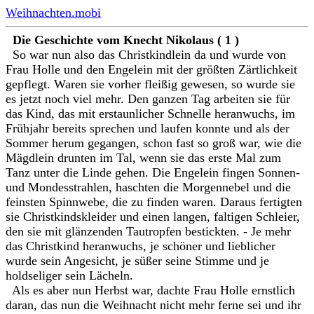
Weihnachten.mobi
Die Geschichte vom Knecht Nikolaus ( 1 )
So war nun also das Christkindlein da und wurde von
Frau Holle und den Engelein mit der größten Zärtlichkeit
gepflegt. Waren sie vorher fleißig gewesen, so wurde sie
es jetzt noch viel mehr. Den ganzen Tag arbeiten sie für
das Kind, das mit erstaunlicher Schnelle heranwuchs, im
Frühjahr bereits sprechen und laufen konnte und als der
Sommer herum gegangen, schon fast so groß war, wie die
Mägdlein drunten im Tal, wenn sie das erste Mal zum
Tanz unter die Linde gehen. Die Engelein fingen Sonnen-
und Mondesstrahlen, haschten die Morgennebel und die
feinsten Spinnwebe, die zu finden waren. Daraus fertigten
sie Christkindskleider und einen langen, faltigen Schleier,
den sie mit glänzenden Tautropfen bestickten. - Je mehr
das Christkind heranwuchs, je schöner und lieblicher
wurde sein Angesicht, je süßer seine Stimme und je
holdseliger sein Lächeln.
Als es aber nun Herbst war, dachte Frau Holle ernstlich
daran, das nun die Weihnacht nicht mehr ferne sei und ihr