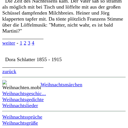
Die Zeit des Nachtessens kam. Der Vater saß so stramm
als möglich mit bei Tisch und löffelte mit aus der großen
Schüssel dampfenden Milchbreies. Heiner und Jörg
klapperten tapfer mit. Da tönte plötzlich Franzens Stimme
über die Löffelmusik: "Mutter, nicht wahr, es ist bald
Martini?"
________________
weiter
-
1
2
3
4
Dora Schlatter 1855 - 1915
________________
zurück
Weihnachtsmärchen
Weihnachtsgeschic...
Weihnachtsgedichte
Weihnachtslieder
Weihnachtssprüche
Weihnachtsgrüße