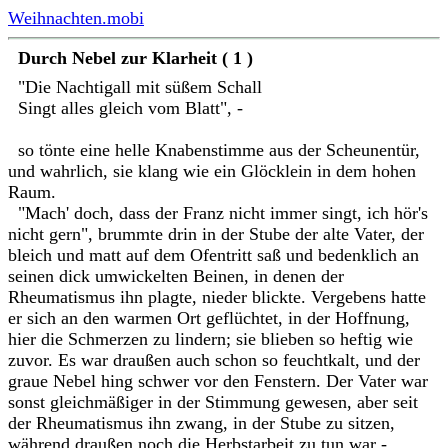
Weihnachten.mobi
Durch Nebel zur Klarheit ( 1 )
"Die Nachtigall mit süßem Schall
Singt alles gleich vom Blatt", -
so tönte eine helle Knabenstimme aus der Scheunentür,
und wahrlich, sie klang wie ein Glöcklein in dem hohen
Raum.
"Mach' doch, dass der Franz nicht immer singt, ich hör's
nicht gern", brummte drin in der Stube der alte Vater, der
bleich und matt auf dem Ofentritt saß und bedenklich an
seinen dick umwickelten Beinen, in denen der
Rheumatismus ihn plagte, nieder blickte. Vergebens hatte
er sich an den warmen Ort geflüchtet, in der Hoffnung,
hier die Schmerzen zu lindern; sie blieben so heftig wie
zuvor. Es war draußen auch schon so feuchtkalt, und der
graue Nebel hing schwer vor den Fenstern. Der Vater war
sonst gleichmäßiger in der Stimmung gewesen, aber seit
der Rheumatismus ihn zwang, in der Stube zu sitzen,
während draußen noch die Herbstarbeit zu tun war -