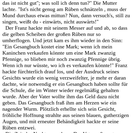
das ist nicht gut"; was soll ich denn tun?" Die Mutter
lachte. "Ist's nicht genug am Rüben schnätzeln , muss der
Mund durchaus etwas mittun? Nun, dann versuch's, still zu
singen, weißt du - einwärts, nicht auswärts!"
Der Franz hackte mit seinem Messer auf und ab, so dass
die gelben Scheiben der großen Rüben nur so
umherflogen. Und jetzt kam es ihm wieder in den Sinn:
"Ein Gesangbuch kostet eine Mark; wenn ich mein
Kaninchen verkaufen könnte um eine Mark zwanzig
Pfennige, so blieben mir noch zwanzig Pfennige übrig.
Wenn ich nur wüsste, wo ich es verkaufen könnte!" Franz
hackte fürchterlich drauf los, und der Ausdruck seines
Gesichts wurde ein wenig verzweifelter, je mehr er daran
dachte, wie notwendig er ein Gesangbuch haben sollte für
die Schule, die im Winter wieder regelmäßig gehalten
wurde. Aber der Vater wollte ihm das Geld dazu nicht
geben. Das Gesangbuch fraß ihm am Herzen wie ein
nagender Wurm. Plötzlich erhellte sich sein Gesicht,
fröhliche Hoffnung strahlte aus seinen blauen, gutherzigen
Augen, und mit erneuter Behändigkeit hackte er seine
Rüben entzwei.