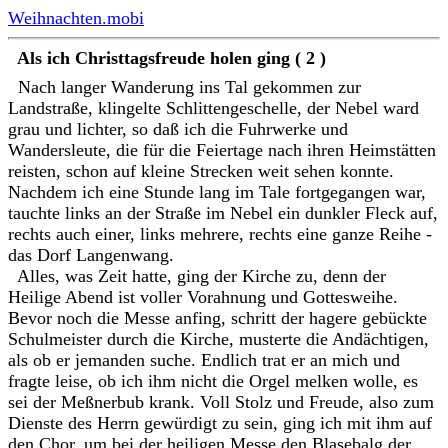
Weihnachten.mobi
Als ich Christtagsfreude holen ging ( 2 )
Nach langer Wanderung ins Tal gekommen zur
Landstraße, klingelte Schlittengeschelle, der Nebel ward
grau und lichter, so daß ich die Fuhrwerke und
Wandersleute, die für die Feiertage nach ihren Heimstätten
reisten, schon auf kleine Strecken weit sehen konnte.
Nachdem ich eine Stunde lang im Tale fortgegangen war,
tauchte links an der Straße im Nebel ein dunkler Fleck auf,
rechts auch einer, links mehrere, rechts eine ganze Reihe -
das Dorf Langenwang.
Alles, was Zeit hatte, ging der Kirche zu, denn der
Heilige Abend ist voller Vorahnung und Gottesweihe.
Bevor noch die Messe anfing, schritt der hagere gebückte
Schulmeister durch die Kirche, musterte die Andächtigen,
als ob er jemanden suche. Endlich trat er an mich und
fragte leise, ob ich ihm nicht die Orgel melken wolle, es
sei der Meßnerbub krank. Voll Stolz und Freude, also zum
Dienste des Herrn gewürdigt zu sein, ging ich mit ihm auf
den Chor, um bei der heiligen Messe den Blasebalg der