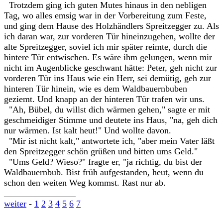
Trotzdem ging ich guten Mutes hinaus in den nebligen
Tag, wo alles emsig war in der Vorbereitung zum Feste,
und ging dem Hause des Holzhändlers Spreitzegger zu. Als
ich daran war, zur vorderen Tür hineinzugehen, wollte der
alte Spreitzegger, soviel ich mir später reimte, durch die
hintere Tür entwischen. Es wäre ihm gelungen, wenn mir
nicht im Augenblicke geschwant hätte: Peter, geh nicht zur
vorderen Tür ins Haus wie ein Herr, sei demütig, geh zur
hinteren Tür hinein, wie es dem Waldbauernbuben
geziemt. Und knapp an der hinteren Tür trafen wir uns.
"Ah, Bübel, du willst dich wärmen gehen," sagte er mit
geschmeidiger Stimme und deutete ins Haus, "na, geh dich
nur wärmen. Ist kalt heut!" Und wollte davon.
"Mir ist nicht kalt," antwortete ich, "aber mein Vater läßt
den Spreitzegger schön grüßen und bitten ums Geld."
"Ums Geld? Wieso?" fragte er, "ja richtig, du bist der
Waldbauernbub. Bist früh aufgestanden, heut, wenn du
schon den weiten Weg kommst. Rast nur ab.
________________
weiter
-
1
2
3
4
5
6
7