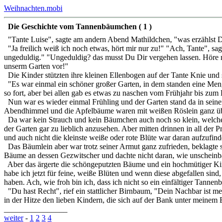
Weihnachten.mobi
Die Geschichte vom Tannenbäumchen ( 1 )
"Tante Luise", sagte am andern Abend Mathildchen, "was erzählst D
"Ja freilich weiß ich noch etwas, hört mir nur zu!" "Ach, Tante", s
ungeduldig." "Ungeduldig? das musst Du Dir vergehen lassen. Höre nu
unserm Garten vor!"
Die Kinder stützten ihre kleinen Ellenbogen auf der Tante Knie und 
"Es war einmal ein schöner großer Garten, in dem standen eine Meng
so fort, aber bei allen gab es etwas zu naschen vom Frühjahr bis zum
Nun war es wieder einmal Frühling und der Garten stand da in seine
Abendhimmel und die Apfelbäume waren mit weißen Röslein ganz üb
Da war kein Strauch und kein Bäumchen auch noch so klein, welches n
der Garten gar zu lieblich anzusehen. Aber mitten drinnen in all der 
und auch nicht die kleinste weiße oder rote Blüte war daran aufzufind
Das Bäumlein aber war trotz seiner Armut ganz zufrieden, beklagte s
Bäume an dessen Gezwitscher und dachte nicht daran, wie unscheinba
Aber das ärgerte die schöngeputzten Bäume und ein hochmütiger Kirs
habe ich jetzt für feine, weiße Blüten und wenn diese abgefallen sin
haben. Ach, wie froh bin ich, dass ich nicht so ein einfältiger Tannen
"Du hast Recht", rief ein stattlicher Birnbaum, "Dein Nachbar ist me
in der Hitze den lieben Kindern, die sich auf der Bank unter meinem 
________________
weiter
-
1
2
3
4