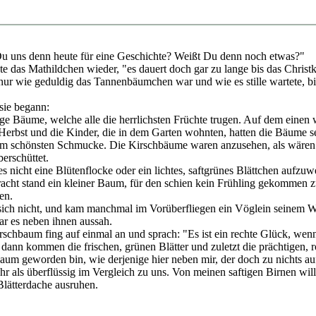
u uns denn heute für eine Geschichte? Weißt Du denn noch etwas?"
agte das Mathildchen wieder, "es dauert doch gar zu lange bis das Chr
r wie geduldig das Tannenbäumchen war und wie es stille wartete, bis 
sie begann:
e Bäume, welche alle die herrlichsten Früchte trugen. Auf dem einen 
 Herbst und die Kinder, die in dem Garten wohnten, hatten die Bäume se
m schönsten Schmucke. Die Kirschbäume waren anzusehen, als wären sie 
erschüttet.
icht eine Blütenflocke oder ein lichtes, saftgrünes Blättchen aufzuwe
Pracht stand ein kleiner Baum, für den schien kein Frühling gekommen z
en.
ich nicht, und kam manchmal im Vorüberfliegen ein Vöglein seinem Wipf
r es neben ihnen aussah.
chbaum fing auf einmal an und sprach: "Es ist ein rechte Glück, wenn
d, dann kommen die frischen, grünen Blätter und zuletzt die prächtigen,
baum geworden bin, wie derjenige hier neben mir, der doch zu nichts auf
hr als überflüssig im Vergleich zu uns. Von meinen saftigen Birnen will
Blätterdache ausruhen.