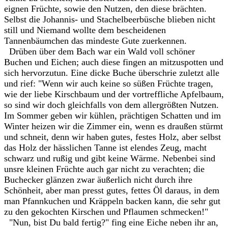
eignen Früchte, sowie den Nutzen, den diese brächten.
Selbst die Johannis- und Stachelbeerbüsche blieben nicht
still und Niemand wollte dem bescheidenen
Tannenbäumchen das mindeste Gute zuerkennen.
Drüben über dem Bach war ein Wald voll schöner
Buchen und Eichen; auch diese fingen an mitzuspotten und
sich hervorzutun. Eine dicke Buche überschrie zuletzt alle
und rief: "Wenn wir auch keine so süßen Früchte tragen,
wie der liebe Kirschbaum und der vortreffliche Apfelbaum,
so sind wir doch gleichfalls von dem allergrößten Nutzen.
Im Sommer geben wir kühlen, prächtigen Schatten und im
Winter heizen wir die Zimmer ein, wenn es draußen stürmt
und schneit, denn wir haben gutes, festes Holz, aber selbst
das Holz der hässlichen Tanne ist elendes Zeug, macht
schwarz und rußig und gibt keine Wärme. Nebenbei sind
unsre kleinen Früchte auch gar nicht zu verachten; die
Buchecker glänzen zwar äußerlich nicht durch ihre
Schönheit, aber man presst gutes, fettes Öl daraus, in dem
man Pfannkuchen und Kräppeln backen kann, die sehr gut
zu den gekochten Kirschen und Pflaumen schmecken!"
"Nun, bist Du bald fertig?" fing eine Eiche neben ihr an,