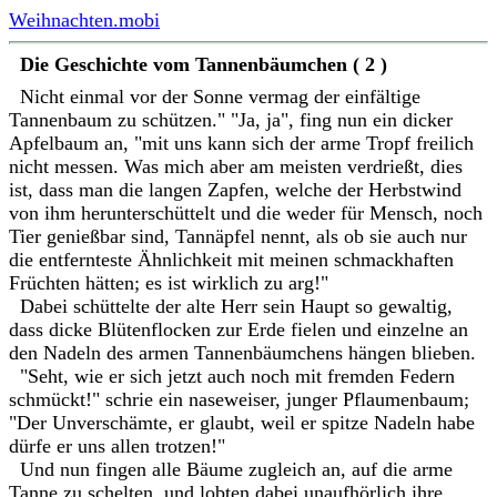
Weihnachten.mobi
Die Geschichte vom Tannenbäumchen ( 2 )
Nicht einmal vor der Sonne vermag der einfältige
Tannenbaum zu schützen." "Ja, ja", fing nun ein dicker
Apfelbaum an, "mit uns kann sich der arme Tropf freilich
nicht messen. Was mich aber am meisten verdrießt, dies
ist, dass man die langen Zapfen, welche der Herbstwind
von ihm herunterschüttelt und die weder für Mensch, noch
Tier genießbar sind, Tannäpfel nennt, als ob sie auch nur
die entfernteste Ähnlichkeit mit meinen schmackhaften
Früchten hätten; es ist wirklich zu arg!"
Dabei schüttelte der alte Herr sein Haupt so gewaltig,
dass dicke Blütenflocken zur Erde fielen und einzelne an
den Nadeln des armen Tannenbäumchens hängen blieben.
"Seht, wie er sich jetzt auch noch mit fremden Federn
schmückt!" schrie ein naseweiser, junger Pflaumenbaum;
"Der Unverschämte, er glaubt, weil er spitze Nadeln habe
dürfe er uns allen trotzen!"
Und nun fingen alle Bäume zugleich an, auf die arme
Tanne zu schelten, und lobten dabei unaufhörlich ihre