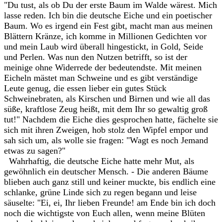
"Du tust, als ob Du der erste Baum im Walde wärest. Mich
lasse reden. Ich bin die deutsche Eiche und ein poetischer
Baum. Wo es irgend ein Fest gibt, macht man aus meinen
Blättern Kränze, ich komme in Millionen Gedichten vor
und mein Laub wird überall hingestickt, in Gold, Seide
und Perlen. Was nun den Nutzen betrifft, so ist der
meinige ohne Widerrede der bedeutendste. Mit meinen
Eicheln mästet man Schweine und es gibt verständige
Leute genug, die essen lieber ein gutes Stück
Schweinebraten, als Kirschen und Birnen und wie all das
süße, kraftlose Zeug heißt, mit dem Ihr so gewaltig groß
tut!" Nachdem die Eiche dies gesprochen hatte, fächelte sie
sich mit ihren Zweigen, hob stolz den Wipfel empor und
sah sich um, als wolle sie fragen: "Wagt es noch Jemand
etwas zu sagen?"
Wahrhaftig, die deutsche Eiche hatte mehr Mut, als
gewöhnlich ein deutscher Mensch. - Die anderen Bäume
blieben auch ganz still und keiner muckte, bis endlich eine
schlanke, grüne Linde sich zu regen begann und leise
säuselte: "Ei, ei, Ihr lieben Freunde! am Ende bin ich doch
noch die wichtigste von Euch allen, wenn meine Blüten