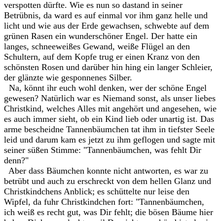
verspotten dürfte. Wie es nun so dastand in seiner
Betrübnis, da ward es auf einmal vor ihm ganz helle und
licht und wie aus der Erde gewachsen, schwebte auf dem
grünen Rasen ein wunderschöner Engel. Der hatte ein
langes, schneeweißes Gewand, weiße Flügel an den
Schultern, auf dem Kopfe trug er einen Kranz von den
schönsten Rosen und darüber hin hing ein langer Schleier,
der glänzte wie gesponnenes Silber.
Na, könnt ihr euch wohl denken, wer der schöne Engel
gewesen? Natürlich war es Niemand sonst, als unser liebes
Christkind, welches Alles mit angehört und angesehen, wie
es auch immer sieht, ob ein Kind lieb oder unartig ist. Das
arme bescheidne Tannenbäumchen tat ihm in tiefster Seele
leid und darum kam es jetzt zu ihm geflogen und sagte mit
seiner süßen Stimme: "Tannenbäumchen, was fehlt Dir
denn?"
Aber dass Bäumchen konnte nicht antworten, es war zu
betrübt und auch zu erschreckt von dem hellen Glanz und
Christkindchens Anblick; es schüttelte nur leise den
Wipfel, da fuhr Christkindchen fort: "Tannenbäumchen,
ich weiß es recht gut, was Dir fehlt; die bösen Bäume hier