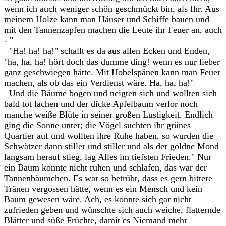
wenn ich auch weniger schön geschmückt bin, als Ihr. Aus
meinem Holze kann man Häuser und Schiffe bauen und
mit den Tannenzapfen machen die Leute ihr Feuer an, auch
- "
"Ha! ha! ha!" schallt es da aus allen Ecken und Enden,
"ha, ha, ha! hört doch das dumme ding! wenn es nur lieber
ganz geschwiegen hätte. Mit Hobelspänen kann man Feuer
machen, als ob das ein Verdienst wäre. Ha, ha, ha!"
Und die Bäume bogen und neigten sich und wollten sich
bald tot lachen und der dicke Apfelbaum verlor noch
manche weiße Blüte in seiner großen Lustigkeit. Endlich
ging die Sonne unter; die Vögel suchten ihr grünes
Quartier auf und wollten ihre Ruhe haben, so wurden die
Schwätzer dann stiller und stiller und als der goldne Mond
langsam herauf stieg, lag Alles im tiefsten Frieden." Nur
ein Baum konnte nicht ruhen und schlafen, das war der
Tannenbäumchen. Es war so betrübt, dass es gern bittere
Tränen vergossen hätte, wenn es ein Mensch und kein
Baum gewesen wäre. Ach, es konnte sich gar nicht
zufrieden geben und wünschte sich auch weiche, flatternde
Blätter und süße Früchte, damit es Niemand mehr