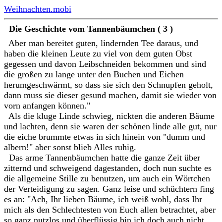
Weihnachten.mobi
Die Geschichte vom Tannenbäumchen ( 3 )
Aber man bereitet guten, lindernden Tee daraus, und
haben die kleinen Leute zu viel von dem guten Obst
gegessen und davon Leibschneiden bekommen und sind
die großen zu lange unter den Buchen und Eichen
herumgeschwärmt, so dass sie sich den Schnupfen geholt,
dann muss sie dieser gesund machen, damit sie wieder von
vorn anfangen können."
Als die kluge Linde schwieg, nickten die anderen Bäume
und lachten, denn sie waren der schönen linde alle gut, nur
die eiche brummte etwas in sich hinein von "dumm und
albern!" aber sonst blieb Alles ruhig.
Das arme Tannenbäumchen hatte die ganze Zeit über
zitternd und schweigend dagestanden, doch nun suchte es
die allgemeine Stille zu benutzen, um auch ein Wörtchen
der Verteidigung zu sagen. Ganz leise und schüchtern fing
es an: "Ach, Ihr lieben Bäume, ich weiß wohl, dass Ihr
mich als den Schlechtesten von Euch allen betrachtet, aber
so ganz nutzlos und überflüssig bin ich doch auch nicht,