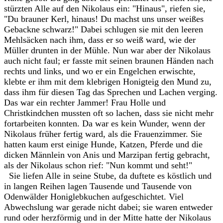
stürzten Alle auf den Nikolaus ein: "Hinaus", riefen sie,
"Du brauner Kerl, hinaus! Du machst uns unser weißes
Gebackne schwarz!" Dabei schlugen sie mit den leeren
Mehlsäcken nach ihm, dass er so weiß ward, wie der
Müller drunten in der Mühle. Nun war aber der Nikolaus
auch nicht faul; er fasste mit seinen braunen Händen nach
rechts und links, und wo er ein Engelchen erwischte,
klebte er ihm mit dem klebrigen Honigteig den Mund zu,
dass ihm für diesen Tag das Sprechen und Lachen verging.
Das war ein rechter Jammer! Frau Holle und
Christkindchen mussten oft so lachen, dass sie nicht mehr
fortarbeiten konnten. Da war es kein Wunder, wenn der
Nikolaus früher fertig ward, als die Frauenzimmer. Sie
hatten kaum erst einige Hunde, Katzen, Pferde und die
dicken Männlein von Anis und Marzipan fertig gebracht,
als der Nikolaus schon rief: "Nun kommt und seht!"
Sie liefen Alle in seine Stube, da duftete es köstlich und
in langen Reihen lagen Tausende und Tausende von
Odenwälder Honiglebkuchen aufgeschichtet. Viel
Abwechslung war gerade nicht dabei; sie waren entweder
rund oder herzförmig und in der Mitte hatte der Nikolaus