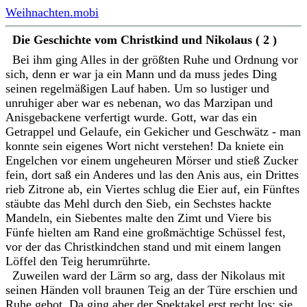
Weihnachten.mobi
Die Geschichte vom Christkind und Nikolaus ( 2 )
Bei ihm ging Alles in der größten Ruhe und Ordnung vor
sich, denn er war ja ein Mann und da muss jedes Ding
seinen regelmäßigen Lauf haben. Um so lustiger und
unruhiger aber war es nebenan, wo das Marzipan und
Anisgebackene verfertigt wurde. Gott, war das ein
Getrappel und Gelaufe, ein Gekicher und Geschwätz - man
konnte sein eigenes Wort nicht verstehen! Da kniete ein
Engelchen vor einem ungeheuren Mörser und stieß Zucker
fein, dort saß ein Anderes und las den Anis aus, ein Drittes
rieb Zitrone ab, ein Viertes schlug die Eier auf, ein Fünftes
stäubte das Mehl durch den Sieb, ein Sechstes hackte
Mandeln, ein Siebentes malte den Zimt und Viere bis
Fünfe hielten am Rand eine großmächtige Schüssel fest,
vor der das Christkindchen stand und mit einem langen
Löffel den Teig herumrührte.
Zuweilen ward der Lärm so arg, dass der Nikolaus mit
seinen Händen voll braunen Teig an der Türe erschien und
Ruhe gebot. Da ging aber der Spektakel erst recht los; sie