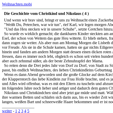
Weihnachten.mobi
Die Geschichte vom Christkind und Nikolaus ( 4 )
Und wenn wir brav sind, bringt er uns zu Weihnacht einen Zuckerbau
"Weißt Du, Peterchen, war wir tun", rief Karl, wir legen morgen 
"Und das Heu stecken wir in unsere Schuhe", setzte Gretchen hinzu, 
So wurde es wirklich gemacht; die dankbaren Kinder steckten am ande
Esel, der schon von Weitem das gute Heu witterte. Er blieb stehen, fr
dann zogen sie weiter. Als aber nun am Montag Morgen die Lisbeth die 
vor Freude. Als sie in die Schule kamen, hatten sie gar nichts Eiliger
hinein und fanden am andern Morgen statt dessen einen dicken rote
fressen, dass es immer noch lebt, obgleich es schon seit vielen hund
aber auch zehnmal süßer, als der beste Zehnuhrapfel der Mama.
So reiten denn die Drei jedes Jahr von Dorf zu Dorf, von Stadt zu S
passt, bis endlich Weihnachten, des lieben Christkindleins Geburtsta
Wenn es dann Abend geworden und die große Glocke auf dem Kirchtur
der Klapperstorch das liebe Kindlein zur Frau Holle brachte, und es ja
und Alles wird offenbar, was es mit den Eltern zu tuscheln und abzum
im folgenden Jahre noch lieber und artiger und dadurch dem guten Ch
Nikolaus und Christkindchen sind aber jetzt gar müde und matt. Währen
ihre warmen Betten und schlafen sich darin aus, bis es wieder Zeit wir
langen, weißen Bart und schneeweiße Haare bekommen und er ist noch
________________
weiter
-
1
2
3
4
5