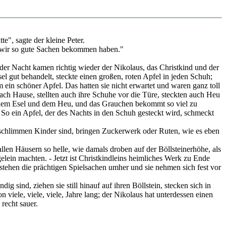
", sagte der kleine Peter.
 wir so gute Sachen bekommen haben."
der Nacht kamen richtig wieder der Nikolaus, das Christkind und der
el gut behandelt, steckte einen großen, roten Apfel in jeden Schuh;
 ein schöner Apfel. Das hatten sie nicht erwartet und waren ganz toll
 nach Hause, stellten auch ihre Schuhe vor die Türe, steckten auch Heu
n dem Esel und dem Heu, und das Grauchen bekommt so viel zu
. So ein Apfel, der des Nachts in den Schuh gesteckt wird, schmeckt
e schlimmen Kinder sind, bringen Zuckerwerk oder Ruten, wie es eben
n Häusern so helle, wie damals droben auf der Böllsteinerhöhe, als
gelein machten. - Jetzt ist Christkindleins heimliches Werk zu Ende
stehen die prächtigen Spielsachen umher und sie nehmen sich fest vor
 sind, ziehen sie still hinauf auf ihren Böllstein, stecken sich in
 viele, viele, viele, Jahre lang; der Nikolaus hat unterdessen einen
recht sauer.