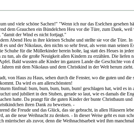
m und viele schöne Sachen!" "Wenn ich nur das Eselchen gesehen hätte
Abend dem Grauchen ein Bündelchen Heu vor die Türe, zum Dank, weil
"damit der Wind es nicht fortjagt."
rn Abend Heu in ihre kleinen Schuhe und stellte sie vor die Türe. In 
aß es und der Nikolaus, den nichts so sehr freut, als wenn man seinen Es
Schuhe für die Müllerkinder herein holte, lag statt des Heues in jedem
es zu tun, als die große Neuigkeit allen Kindern zu erzählen. Die liefen
n Apfel. Bald wussten alle Kinder im ganzen Lande die Geschichte vo
ert Jahren mit dem Nikolaus und dem Christkind in der Welt herum zieht
tadt, von Haus zu Haus, sehen durch die Fenster, wo die guten und di
g kommt. Da wird es am allerschönsten!
m fünfmal: bum, bum, bum, bum, bum! geschlagen hat, wird es in alle
uchzt und jubiliert in den Stuben, gerade so laut, wie es damals die En
achen hatte. Da prangt für die guten Kinder der bunte Christbaum und 
ristkindchen ihren Dank zu beweisen. -
d die Freude und das Glück, das sie gebracht, in allen Häusern lebendig
d, an die neue Weihnacht zu denken. - In dieser Weise geht es nun schon
 mürrischer als zuvor, denn die Weihnachtsarbeit wird ihm manchmal 