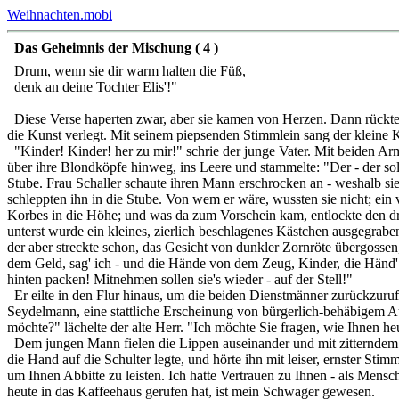
Weihnachten.mobi
Das Geheimnis der Mischung ( 4 )
Drum, wenn sie dir warm halten die Füß,
denk an deine Tochter Elis'!"
Diese Verse haperten zwar, aber sie kamen von Herzen. Dann rückte die
die Kunst verlegt. Mit seinem piepsenden Stimmlein sang der kleine 
"Kinder! Kinder! her zu mir!" schrie der junge Vater. Mit beiden Arme
über ihre Blondköpfe hinweg, ins Leere und stammelte: "Der - der sol
Stube. Frau Schaller schaute ihren Mann erschrocken an - weshalb sie
schleppten ihn in die Stube. Von wem er wäre, wussten sie nicht; ein
Korbes in die Höhe; und was da zum Vorschein kam, entlockte den dr
unterst wurde ein kleines, zierlich beschlagenes Kästchen ausgegraben
der aber streckte schon, das Gesicht von dunkler Zornröte übergossen
dem Geld, sag' ich - und die Hände von dem Zeug, Kinder, die Händ' w
hinten packen! Mitnehmen sollen sie's wieder - auf der Stell!"
Er eilte in den Flur hinaus, um die beiden Dienstmänner zurückzuruf
Seydelmann, eine stattliche Erscheinung von bürgerlich-behäbigem A
möchte?" lächelte der alte Herr. "Ich möchte Sie fragen, wie Ihnen h
Dem jungen Mann fielen die Lippen auseinander und mit zitterndem Ar
die Hand auf die Schulter legte, und hörte ihn mit leiser, ernster S
um Ihnen Abbitte zu leisten. Ich hatte Vertrauen zu Ihnen - als Men
heute in das Kaffeehaus gerufen hat, ist mein Schwager gewesen.