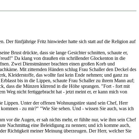
Der fünfjährige Fritz hinwieder hatte sich statt auf die Religion auf
ne Brust drückte, dass sie lange Gesichter schnitten, schaute er,
Freud!" Da klang von draußen ein schrillender Glockenton in die
u öffnen. Zwei Dienstmänner brachten einen großen Korb und
t nachkäme. Mit zitternden Händen schlug Frau Schaller den Deckel des
k, Kleiderstoffe, das wollte fast kein Ende nehmen; und ganz zu
 Erblasst bis in die Lippen, schaute Frau Schaller zu ihrem Mann auf;
, dass die Münzen klirrend in die Höhe sprangen. "Fort - fort mit
 Weg nicht fertiggebracht hat - jetzt meint er, er kann mich von
die Lippen. Unter der offenen Wohnungstüre stand sein Chef, Herr
e kommen - zu mir?" "Wie Sie sehen. Und - wissen Sie auch, was ich
 vor die Augen, er sah nichts mehr, er fühlte nur, wie ihm sein Chef
n heute Nachmittag eine Beleidigung zu nennen; und ich komme auch,
n der Richtigkeit meiner Meinung überzeugen. Der Herr, welcher Sie