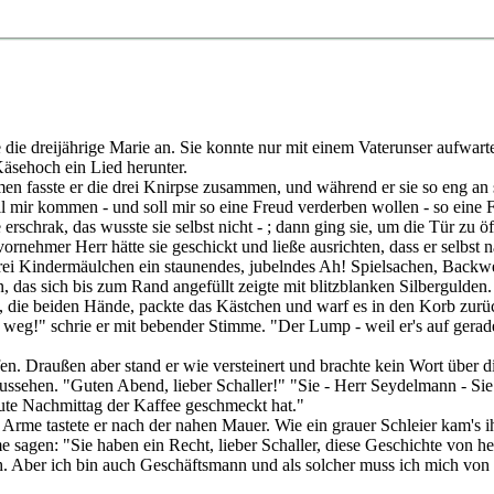
 dreijährige Marie an. Sie konnte nur mit einem Vaterunser aufwarten. 
Käsehoch ein Lied herunter.
n fasste er die drei Knirpse zusammen, und während er sie so eng an sei
l mir kommen - und soll mir so eine Freud verderben wollen - so eine 
 erschrak, das wusste sie selbst nicht - ; dann ging sie, um die Tür z
 vornehmer Herr hätte sie geschickt und ließe ausrichten, dass er selbs
ei Kindermäulchen ein staunendes, jubelndes Ah! Spielsachen, Backwer
, das sich bis zum Rand angefüllt zeigte mit blitzblanken Silbergulden.
, die beiden Hände, packte das Kästchen und warf es in den Korb zurück
eg!" schrie er mit bebender Stimme. "Der Lump - weil er's auf geradem
en. Draußen aber stand er wie versteinert und brachte kein Wort über 
ussehen. "Guten Abend, lieber Schaller!" "Sie - Herr Seydelmann - Si
eute Nachmittag der Kaffee geschmeckt hat."
me tastete er nach der nahen Mauer. Wie ein grauer Schleier kam's ihm
timme sagen: "Sie haben ein Recht, lieber Schaller, diese Geschichte vo
sch. Aber ich bin auch Geschäftsmann und als solcher muss ich mich vo