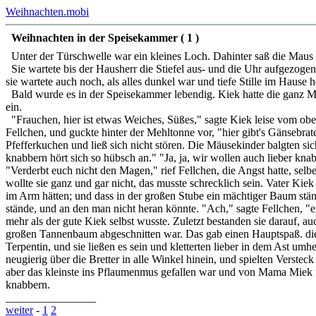
Weihnachten.mobi
Weihnachten in der Speisekammer ( 1 )
Unter der Türschwelle war ein kleines Loch. Dahinter saß die Maus 
Sie wartete bis der Hausherr die Stiefel aus- und die Uhr aufgezogen 
sie wartete auch noch, als alles dunkel war und tiefe Stille im Hause h
Bald wurde es in der Speisekammer lebendig. Kiek hatte die ganz Mä
ein.
"Frauchen, hier ist etwas Weiches, Süßes," sagte Kiek leise vom ober
Fellchen, und guckte hinter der Mehltonne vor, "hier gibt's Gänsebrate
Pfefferkuchen und ließ sich nicht stören. Die Mäusekinder balgten s
knabbern hört sich so hübsch an." "Ja, ja, wir wollen auch lieber k
"Verderbt euch nicht den Magen," rief Fellchen, die Angst hatte, se
wollte sie ganz und gar nicht, das musste schrecklich sein. Vater Kie
im Arm hätten; und dass in der großen Stube ein mächtiger Baum stä
stände, und an den man nicht heran könnte. "Ach," sagte Fellchen, "er
mehr als der gute Kiek selbst wusste. Zuletzt bestanden sie darauf, 
großen Tannenbaum abgeschnitten war. Das gab einen Hauptspaß. die
Terpentin, und sie ließen es sein und kletterten lieber in dem Ast u
neugierig über die Bretter in alle Winkel hinein, und spielten Vers
aber das kleinste ins Pflaumenmus gefallen war und von Mama Miek u
knabbern.
________________
weiter
-
1
2