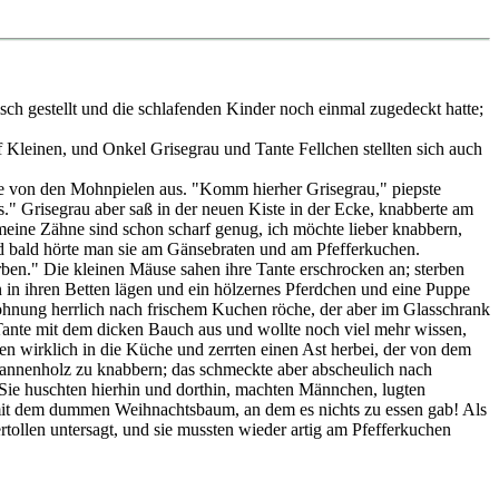
isch gestellt und die schlafenden Kinder noch einmal zugedeckt hatte;
Kleinen, und Onkel Grisegrau und Tante Fellchen stellten sich auch
ilte von den Mohnpielen aus. "Komm hierher Grisegrau," piepste
's." Grisegrau aber saß in der neuen Kiste in der Ecke, knabberte am
"meine Zähne sind schon scharf genug, ich möchte lieber knabbern,
und bald hörte man sie am Gänsebraten und am Pfefferkuchen.
rben." Die kleinen Mäuse sahen ihre Tante erschrocken an; sterben
en in ihren Betten lägen und ein hölzernes Pferdchen und eine Puppe
ohnung herrlich nach frischem Kuchen röche, der aber im Glasschrank
ie Tante mit dem dicken Bauch aus und wollte noch viel mehr wissen,
fen wirklich in die Küche und zerrten einen Ast herbei, der von dem
annenholz zu knabbern; das schmeckte aber abscheulich nach
. Sie huschten hierhin und dorthin, machten Männchen, lugten
h mit dem dummen Weihnachtsbaum, an dem es nichts zu essen gab! Als
llen untersagt, und sie mussten wieder artig am Pfefferkuchen