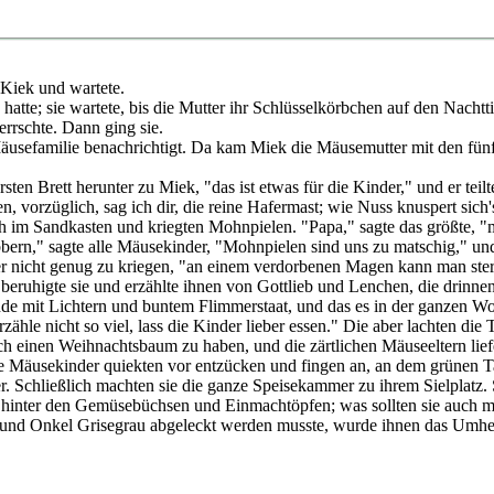
Kiek und wartete.
hatte; sie wartete, bis die Mutter ihr Schlüsselkörbchen auf den Nachtt
errschte. Dann ging sie.
usefamilie benachrichtigt. Da kam Miek die Mäusemutter mit den fünf 
sten Brett herunter zu Miek, "das ist etwas für die Kinder," und er te
n, vorzüglich, sag ich dir, die reine Hafermast; wie Nuss knuspert sich
ich im Sandkasten und kriegten Mohnpielen. "Papa," sagte das größte, 
nabbern," sagte alle Mäusekinder, "Mohnpielen sind uns zu matschig," 
lber nicht genug zu kriegen, "an einem verdorbenen Magen kann man ste
k beruhigte sie und erzählte ihnen von Gottlieb und Lenchen, die drinn
nde mit Lichtern und buntem Flimmerstaat, und das es in der ganzen W
zähle nicht so viel, lass die Kinder lieber essen." Die aber lachten d
auch einen Weihnachtsbaum zu haben, und die zärtlichen Mäuseeltern lie
 Mäusekinder quiekten vor entzücken und fingen an, an dem grünen T
mher. Schließlich machten sie die ganze Speisekammer zu ihrem Sielplatz
teck hinter den Gemüsebüchsen und Einmachtöpfen; was sollten sie auc
nd Onkel Grisegrau abgeleckt werden musste, wurde ihnen das Umherto