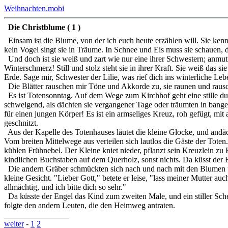
Weihnachten.mobi
Die Christblume ( 1 )
Einsam ist die Blume, von der ich euch heute erzählen will. Sie ken
kein Vogel singt sie in Träume. In Schnee und Eis muss sie schauen, 
Und doch ist sie weiß und zart wie nur eine ihrer Schwestern; anmuti
Winterschmerz! Still und stolz steht sie in ihrer Kraft. Sie weiß das s
Erde. Sage mir, Schwester der Lilie, was rief dich ins winterliche L
Die Blätter rauschen mir Töne und Akkorde zu, sie raunen und rausche
Es ist Totensonntag. Auf dem Wege zum Kirchhof geht eine stille du
schweigend, als dächten sie vergangener Tage oder träumten in banger
für einen jungen Körper! Es ist ein armseliges Kreuz, roh gefügt, m
geschnitzt.
Aus der Kapelle des Totenhauses läutet die kleine Glocke, und andächt
Vom breiten Mittelwege aus verteilen sich lautlos die Gäste der Tote
kühlen Frühnebel. Der Kleine kniet nieder, pflanzt sein Kreuzlein zu H
kindlichen Buchstaben auf dem Querholz, sonst nichts. Da küsst der 
Die andern Gräber schmückten sich nach und nach mit den Blumen u
kleine Gesicht. "Lieber Gott," betete er leise, "lass meiner Mutter a
allmächtig, und ich bitte dich so sehr."
Da küsste der Engel das Kind zum zweiten Male, und ein stiller Sch
folgte den andern Leuten, die den Heimweg antraten.
________________
weiter
-
1
2