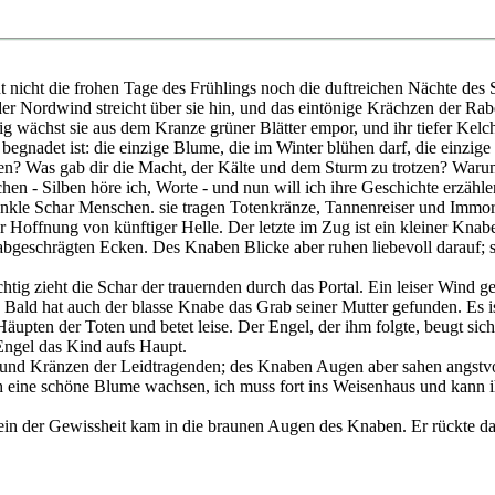
nt nicht die frohen Tage des Frühlings noch die duftreichen Nächte de
der Nordwind streicht über sie hin, und das eintönige Krächzen der Rab
g wächst sie aus dem Kranze grüner Blätter empor, und ihr tiefer Kelc
ie begnadet ist: die einzige Blume, die im Winter blühen darf, die einzi
eben? Was gab dir die Macht, der Kälte und dem Sturm zu trotzen? Warum
n - Silben höre ich, Worte - und nun will ich ihre Geschichte erzähle
nkle Schar Menschen. sie tragen Totenkränze, Tannenreiser und Immor
 Hoffnung von künftiger Helle. Der letzte im Zug ist ein kleiner Knabe,
it abgeschrägten Ecken. Des Knaben Blicke aber ruhen liebevoll darauf
ig zieht die Schar der trauernden durch das Portal. Ein leiser Wind ge
n. Bald hat auch der blasse Knabe das Grab seiner Mutter gefunden. Es i
äupten der Toten und betet leise. Der Engel, der ihm folgte, beugt sich 
Engel das Kind aufs Haupt.
nd Kränzen der Leidtragenden; des Knaben Augen aber sahen angstvoll
uch eine schöne Blume wachsen, ich muss fort ins Weisenhaus und kann ih
ein der Gewissheit kam in die braunen Augen des Knaben. Er rückte das