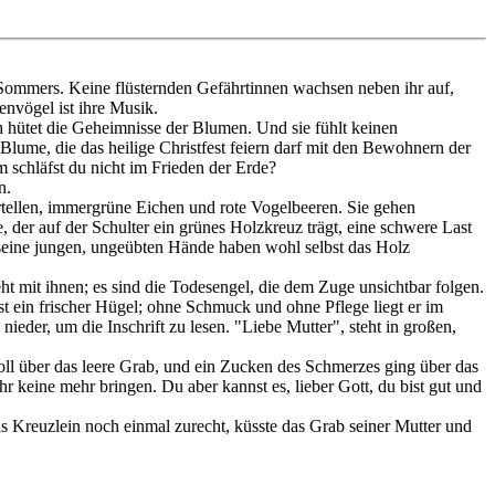
s Sommers. Keine flüsternden Gefährtinnen wachsen neben ihr auf,
envögel ist ihre Musik.
h hütet die Geheimnisse der Blumen. Und sie fühlt keinen
ge Blume, die das heilige Christfest feiern darf mit den Bewohnern der
 schläfst du nicht im Frieden der Erde?
n.
tellen, immergrüne Eichen und rote Vogelbeeren. Sie gehen
 der auf der Schulter ein grünes Holzkreuz trägt, eine schwere Last
; seine jungen, ungeübten Hände haben wohl selbst das Holz
ht mit ihnen; es sind die Todesengel, die dem Zuge unsichtbar folgen.
st ein frischer Hügel; ohne Schmuck und ohne Pflege liegt er im
nieder, um die Inschrift zu lesen. "Liebe Mutter", steht in großen,
 über das leere Grab, und ein Zucken des Schmerzes ging über das
r keine mehr bringen. Du aber kannst es, lieber Gott, du bist gut und
 Kreuzlein noch einmal zurecht, küsste das Grab seiner Mutter und