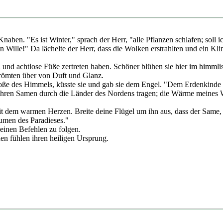
aben. "Es ist Winter," sprach der Herr, "alle Pflanzen schlafen; sol
dein Wille!" Da lächelte der Herr, dass die Wolken erstrahlten und ein 
nd achtlose Füße zertreten haben. Schöner blühen sie hier im himmlisc
trömten über von Duft und Glanz.
Schoße des Himmels, küsste sie und gab sie dem Engel. "Dem Erdenkin
ihren Samen durch die Länder des Nordens tragen; die Wärme meines Wi
em warmen Herzen. Breite deine Flügel um ihn aus, dass der Same, der
lumen des Paradieses."
einen Befehlen zu folgen.
n fühlen ihren heiligen Ursprung.