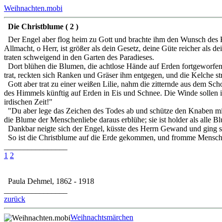
Weihnachten.mobi
Die Christblume ( 2 )
Der Engel aber flog heim zu Gott und brachte ihm den Wunsch des Kn
Allmacht, o Herr, ist größer als dein Gesetz, deine Güte reicher als 
traten schweigend in den Garten des Paradieses.
Dort blühen die Blumen, die achtlose Hände auf Erden fortgeworfen u
trat, reckten sich Ranken und Gräser ihm entgegen, und die Kelche s
Gott aber trat zu einer weißen Lilie, nahm die zitternde aus dem 
des Himmels künftig auf Erden in Eis und Schnee. Die Winde sollen 
irdischen Zeit!"
"Du aber lege das Zeichen des Todes ab und schütze den Knaben mit d
die Blume der Menschenliebe daraus erblühe; sie ist holder als alle B
Dankbar neigte sich der Engel, küsste des Herrn Gewand und ging s
So ist die Christblume auf die Erde gekommen, und fromme Mensche
________________
1
2
Paula Dehmel, 1862 - 1918
________________
zurück
Weihnachtsmärchen