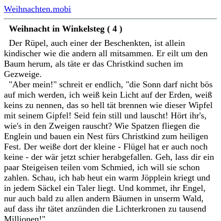
Weihnachten.mobi
Weihnacht in Winkelsteg ( 4 )
Der Rüpel, auch einer der Beschenkten, ist allein
kindischer wie die andern all mitsammen. Er eilt um den
Baum herum, als täte er das Christkind suchen im
Gezweige.
"Aber mein!" schreit er endlich, "die Sonn darf nicht bös
auf mich werden, ich weiß kein Licht auf der Erden, weiß
keins zu nennen, das so hell tät brennen wie dieser Wipfel
mit seinem Gipfel! Seid fein still und lauscht! Hört ihr's,
wie's in den Zweigen rauscht? Wie Spatzen fliegen die
Englein und bauen ein Nest fürs Christkind zum heiligen
Fest. Der weiße dort der kleine - Flügel hat er auch noch
keine - der wär jetzt schier herabgefallen. Geh, lass dir ein
paar Steigeisen teilen vom Schmied, ich will sie schon
zahlen. Schau, ich hab heut ein warm Jöpplein kriegt und
in jedem Säckel ein Taler liegt. Und kommet, ihr Engel,
nur auch bald zu allen andern Bäumen in unserm Wald,
auf dass ihr tätet anzünden die Lichterkronen zu tausend
Millionen!"